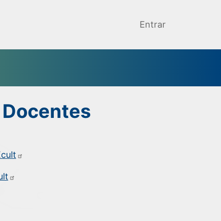
Entrar
a Docentes
cult
lt