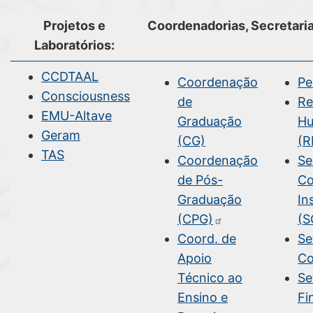
Projetos e
Coordenadorias, Secretaria
Laboratórios:
CCDTAAL
Coordenação
Pe
Consciousness
de
Re
EMU-Altave
Graduação
H
Geram
(CG)
(R
TAS
Coordenação
Se
de Pós-
Co
Graduação
In
(CPG)
(S
Coord. de
Se
Apoio
Co
Técnico ao
Se
Ensino e
Fi