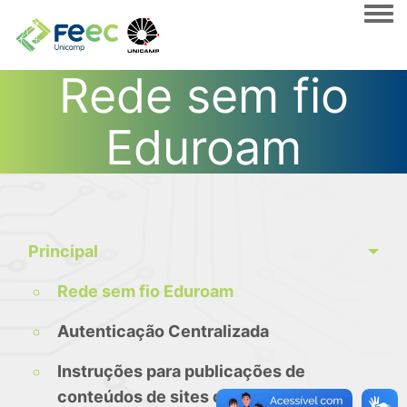
Togg
Rede sem fio
Eduroam
Principal
Rede sem fio Eduroam
Autenticação Centralizada
Instruções para publicações de
conteúdos de sites da FEEC