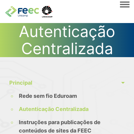
Togg
Autenticação
Centralizada
Principal
Rede sem fio Eduroam
Autenticação Centralizada
Instruções para publicações de
conteúdos de sites da FEEC